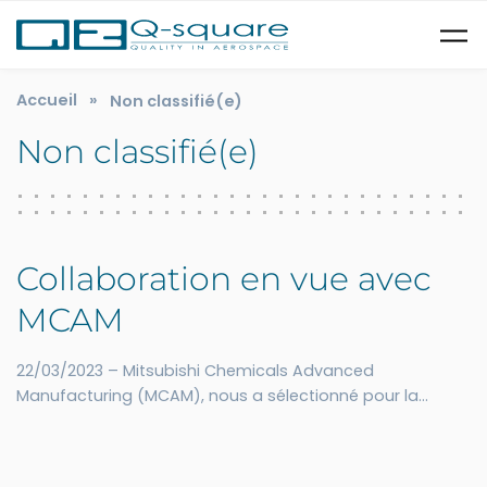
Skip to main content
Accueil
»
Non classifié(e)
Non classifié(e)
Collaboration en vue avec
MCAM
22/03/2023 – Mitsubishi Chemicals Advanced
Manufacturing (MCAM), nous a sélectionné pour la
réalisation de de leurs audits internes, combinant les
référentiels EN 9100 et IATF 16949. La mission impliquera
également les auditeurs internes de MCAM dont nous