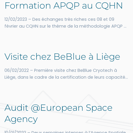
aurons le plaisir de compléter la formation.
Formation APQP au CQHN
12/02/2023 – Des échanges très riches ces 08 et 09
février au CQHN sur le thème de la méthodologie APQP et
la constitution du dossier PPAP. Des participants des
secteurs automobile, aéronautique et spatial très
satisfaits !
Visite chez BeBlue à Liège
06/02/2022 – Première visite chez BeBlue Cryotech à
Liège, dans le cadre de la certification de leurs capacités
de tests cryogéniques. De solides moyens et un beau
potentiel. Collaboration en vue. A suivre !
Audit @European Space
Agency
10/01/2022 – Deux semaines intenses à l’Agence Spatiale