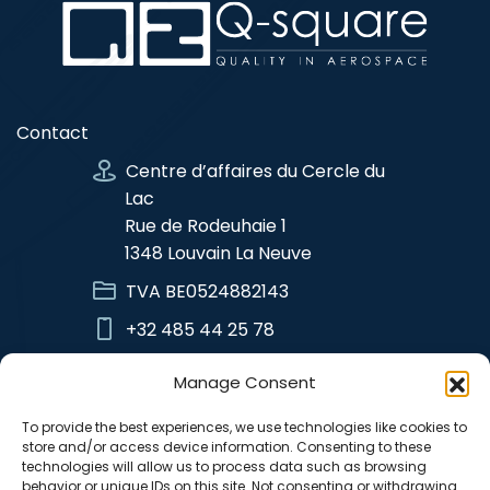
Contact
Centre d’affaires du Cercle du
Lac
Rue de Rodeuhaie 1
1348 Louvain La Neuve
TVA BE0524882143
+32 485 44 25 78
info@qsquare.aero
Manage Consent
To provide the best experiences, we use technologies like cookies to
Liens utiles
store and/or access device information. Consenting to these
technologies will allow us to process data such as browsing
Politique de confidentialité
behavior or unique IDs on this site. Not consenting or withdrawing