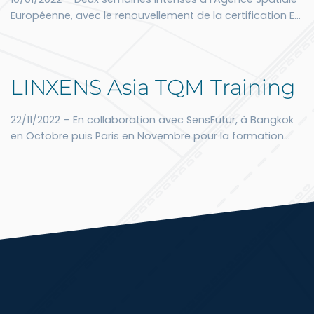
Européenne, avec le renouvellement de la certification EN
9100 du Directoire de l’Observation de la Terre. Visites et
échanges riches à Frascati (Italie), Noordwijck (Hollande)
et Didcot (Angleterre) !
LINXENS Asia TQM Training
22/11/2022 – En collaboration avec SensFutur, à Bangkok
en Octobre puis Paris en Novembre pour la formation
des Champions LINXENS à la Qualité Totale. 35 personnes
attendues qui nous rejoindront de Chine, Inde, Thaïlande,
Allemagne, France et Singapore !